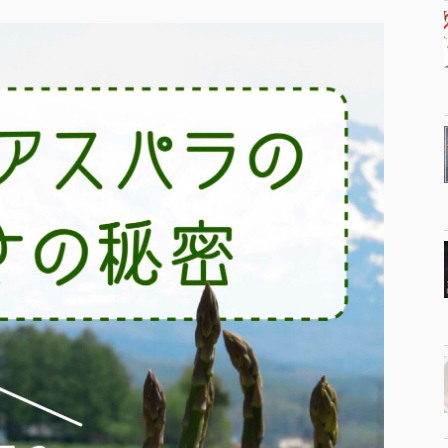
農
産
物
加
工