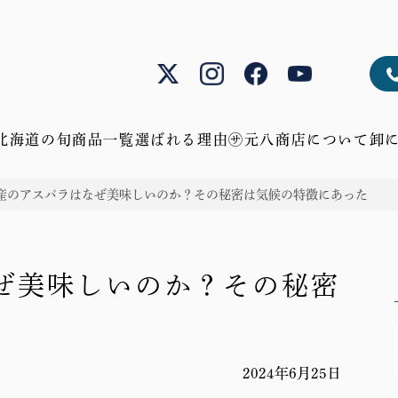
北海道の旬
商品一覧
選ばれる理由
㋚元八商店について
卸
鮮
蟹、
ア
肉、
幻
贈
産のアスパラはなぜ美味しいのか？その秘密は気候の特徴にあった
魚、
貝、
ス
チ
の
り
う
海
パ
ー
産
物
に、
老、
ラ、
ズ、
物、
ギ
鮭
海
じ
畜
隠
フ
ぜ美味しいのか？その秘密
産
ゃ
産
れ
ト
物
が
物
た
加
い
加
逸
2024年6月25日
工
も、
工
品