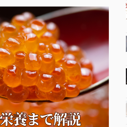
農
産
物
加
工