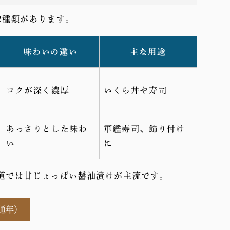
2種類があります。
味わいの違い
主な用途
コクが深く濃厚
いくら丼や寿司
あっさりとした味わ
軍艦寿司、飾り付け
い
に
道では甘じょっぱい醤油漬けが主流です。
通年）