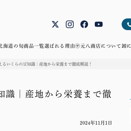
北海道の旬
商品一覧
選ばれる理由
㋚元八商店について
卸
鮮
蟹、
ア
肉、
幻
贈
えるいくらの豆知識｜産地から栄養まで徹底解説！
魚、
貝、
ス
チ
の
り
う
海
パ
ー
産
物
に、
老、
ラ、
ズ、
物、
ギ
鮭
海
じ
畜
隠
フ
知識｜産地から栄養まで徹
産
ゃ
産
れ
ト
物
が
物
た
加
い
加
逸
2024年11月1日
工
も、
工
品