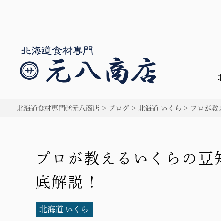
北海道食材専門㋚元八商店
>
ブログ
>
北海道 いくら
>
プロが教
プロが教えるいくらの豆
底解説！
北海道 いくら