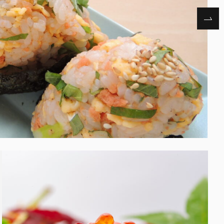
農
産
物
加
工