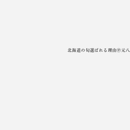
北海道の旬
選ばれる理由
㋚元