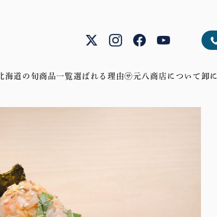
北海道の旬
商品一覧
選ばれる理由
㋚元八商店について
卸
鮮
蟹、
ア
肉、
幻
お
年
贈
魚、
貝、
ス
チ
の
中
末
り
う
海
パ
ー
産
元・
年
物
に、
老、
ラ、
ズ、
物、
お
始
ギ
鮭
海
じ
畜
隠
歳
特
フ
産
ゃ
産
れ
暮
集
ト
物
が
物
た
加
い
加
逸
工
も、
工
品