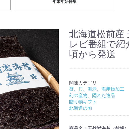
年末年始特集
北海道松前産
レビ番組で紹介
頃から発送
関連カテゴリ
蟹、貝、海老、海産物加工
幻の産物、隠れた逸品
贈り物ギフト
北海道の旬
商品名：
天然岩海苔（乾燥）