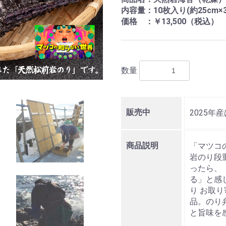
内容量：
10枚入り(約25cm×3
価格 ：
￥13,500
（税込）
数量
販売中
2025
商品説明
「マツコ
岩のり段
ったら、
る」と感
り お取
品。のり
と旨味を