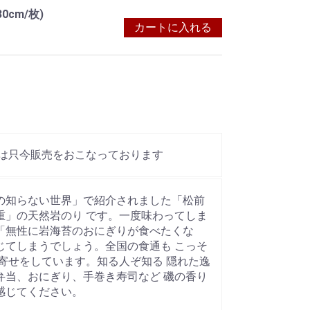
0cm/枚)
カートに入れる
年産は只今販売をおこなっております
の知らない世界」で紹介されました「松前
重」の天然岩のり です。一度味わってしま
「無性に岩海苔のおにぎりが食べたくな
じてしまうでしょう。全国の食通も こっそ
り寄せをしています。知る人ぞ知る 隠れた逸
弁当、おにぎり、手巻き寿司など 磯の香り
感じてください。