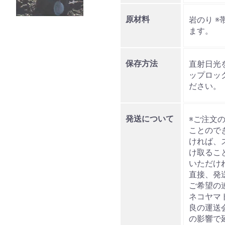
原材料
岩のり 
ます。
お買い物を続ける
カートへ進む
保存方法
直射日光
ップロッ
ださい。
発送について
※ご注文
ことので
ければ、
け取るこ
いただけ
直接、発
ご希望の
ネコヤマ
良の運送
の影響で