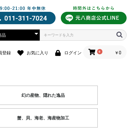
0
￥0
員登録
お気に入り
ログイン
幻の産物、隠れた逸品
蟹、貝、海老、海産物加工