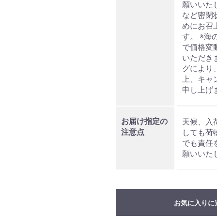
願いいた
など密閉
めにお召
す。 ※
で価格変
いただき
グにより
上、キャ
申し上げ
お届け指定の
天候、入
注意点
しても荷
でも責任
願いいた
お気に入りに